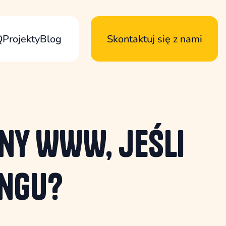
Q
Projekty
Blog
Skontaktuj się z nami
ny WWW, jeśli
ingu?