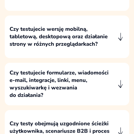
Przed oddaniem projektu wykonujemy testy
techniczne, funkcjonalne, responsywności
i użytkowe, obejmujące podstrony, formularze,
integracje, linki, menu i kluczowe scenariusze
Czy testujecie wersję mobilną,
działania strony.
tabletową, desktopową oraz działanie
strony w różnych przeglądarkach?
Stronę testujemy na realnych urządzeniach
oraz w najpopularniejszych przeglądarkach,
aby sprawdzić poprawność układu, działania
Czy testujecie formularze, wiadomości
i responsywności.
e-mail, integracje, linki, menu,
wyszukiwarkę i wezwania
do działania?
Testujemy wszystkie kluczowe elementy
interaktywne strony, w tym formularze,
wiadomości e-mail, integracje, linki, menu,
Czy testy obejmują uzgodnione ścieżki
wyszukiwarkę i wezwania do działania.
użytkownika, scenariusze B2B i proces