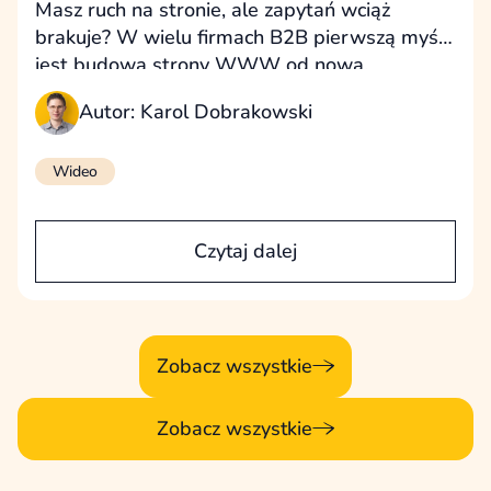
Masz ruch na stronie, ale zapytań wciąż
brakuje? W wielu firmach B2B pierwszą myślą
jest budowa strony WWW od nowa.
W praktyce problem często leży gdzie indziej.
Autor: Karol Dobrakowski
Sprawdź 5 najczęstszych powodów niskiej
konwersji na stronach B2B oraz dowiedz się,
kiedy faktycznie warto stworzyć stronę
Wideo
od początku.
Czytaj dalej
Zobacz wszystkie
Zobacz wszystkie