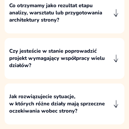
wymagania techniczne, materiały po stronie
Co otrzymamy jako rezultat etapu
klienta oraz osoby zaangażowane w decyzje.
analizy, warsztatu lub przygotowania
architektury strony?
Rezultatem etapu analitycznego jest
uporządkowana koncepcja dalszych prac:
rekomendowany zakres, struktura strony,
kluczowe założenia, ryzyka i podstawa
Czy jesteście w stanie poprowadzić
do rzetelnej wyceny.
projekt wymagający współpracy wielu
działów?
Prowadzimy projekty, w których trzeba
połączyć wiele perspektyw, uporządkować
odpowiedzialności i przełożyć wiedzę różnych
działów na jeden spójny proces.
Jak rozwiązujecie sytuacje,
w których różne działy mają sprzeczne
oczekiwania wobec strony?
Sprzeczne oczekiwania porządkujemy
przez odniesienie do celów projektu, potrzeb