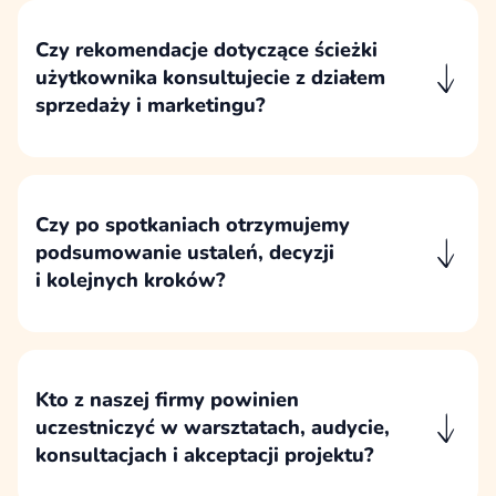
użytkowników, procesu sprzedaży
i konsekwencji wdrożeniowych,
Czy rekomendacje dotyczące ścieżki
a nie przez sumowanie preferencji wszystkich
użytkownika konsultujecie z działem
działów.
sprzedaży i marketingu?
Rekomendacje konsultujemy z osobami, które
najlepiej znają klientów, ich pytania, obiekcje,
argumenty zakupowe i sposób podejmowania
decyzji.
Czy po spotkaniach otrzymujemy
podsumowanie ustaleń, decyzji
i kolejnych kroków?
Po istotnych spotkaniach przygotowujemy
podsumowanie najważniejszych ustaleń,
decyzji, otwartych pytań i kolejnych kroków,
aby wszystkie strony miały wspólny punkt
Kto z naszej firmy powinien
odniesienia.
uczestniczyć w warsztatach, audycie,
konsultacjach i akceptacji projektu?
W projekt powinny być zaangażowane osoby,