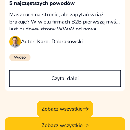
5 najczęstszych powodów
Masz ruch na stronie, ale zapytań wciąż
brakuje? W wielu firmach B2B pierwszą myślą
jest budowa strony WWW od nowa.
W praktyce problem często leży gdzie indziej.
Autor: Karol Dobrakowski
Sprawdź 5 najczęstszych powodów niskiej
konwersji na stronach B2B oraz dowiedz się,
kiedy faktycznie warto stworzyć stronę
Wideo
od początku.
Czytaj dalej
Zobacz wszystkie
Zobacz wszystkie