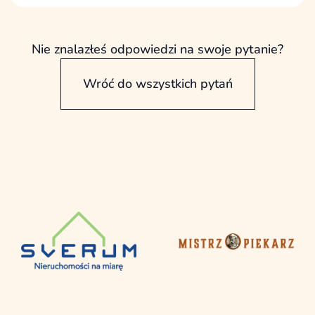
które mają realny wpływ na cele, treści,
sprzedaż, kwestie techniczne i akceptację,
ale każda z nich powinna uczestniczyć
Nie znalazłeś odpowiedzi na swoje pytanie?
we właściwym momencie.
Wróć do wszystkich pytań