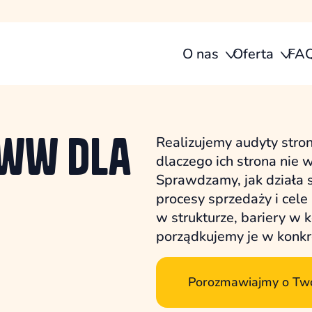
O nas
Oferta
FA
ww dla
Realizujemy audyty stro
dlaczego ich strona nie 
Sprawdzamy, jak działa 
procesy sprzedaży i ce
w strukturze, bariery w 
porządkujemy je w konkre
Porozmawiajmy o Twoj