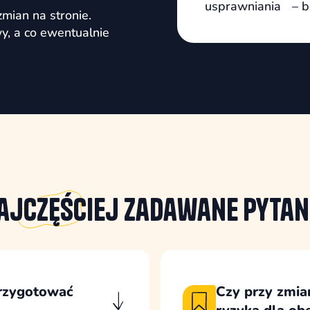
usprawniania – bez
mian na stronie.
, a co ewentualnie
ajczęściej
zadawane pytan
przygotować
Czy przy zmian