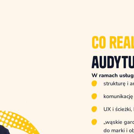
Co rea
audyt
W ramach usługi
strukturę i a
komunikację 
UX i ścieżki
„wąskie gard
do marki i o