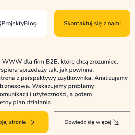
Q
Projekty
Blog
Skontaktuj się z nami
n WWW dla firm B2B, które chcą zrozumieć,
wspiera sprzedaży tak, jak powinna.
strona z perspektywy użytkownika. Analizujemy
le biznesowe. Wskazujemy problemy
komunikacji i użyteczności, a potem
tny plan działania.
ej stronie
Dowiedz się więcej