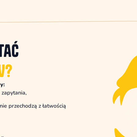
tać
W?
y:
 zapytania,
nie przechodzą z łatwością