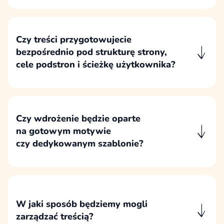
tego, jak firma sprzedaje oraz jak potencjalny
klient podejmuje decyzję zakupową
na kolejnych etapach kontaktu z ofertą.
Czy treści przygotowujecie
bezpośrednio pod strukturę strony,
cele podstron i ścieżkę użytkownika?
Treści przygotowujemy pod konkretną
strukturę, cel każdej podstrony i zaplanowaną
ścieżkę użytkownika, a nie jako oderwany
zestaw tekstów.
Czy wdrożenie będzie oparte
na gotowym motywie
czy dedykowanym szablonie?
Nie opieramy nowych wdrożeń na gotowych
motywach kupionych w sieci. Nowe strony
przygotowujemy na dedykowanym motywie,
a przy rozwoju istniejącej strony pracujemy
W jaki sposób będziemy mogli
na obecnym motywie lub motywie potomnym.
zarządzać treścią?