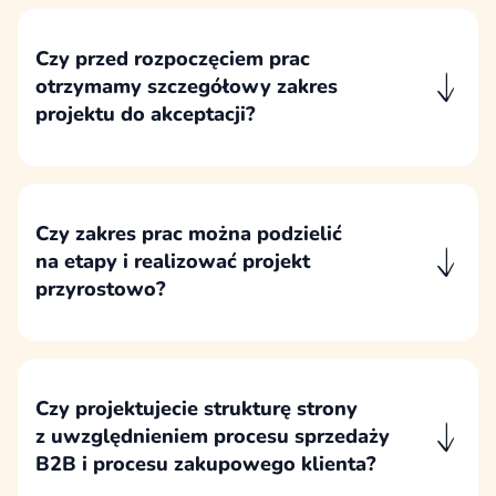
biznesowe, marketingowe i sprzedażowe,
a następnie przekłada je na konkretne decyzje
Czy przed rozpoczęciem prac
projektowe oraz wdrożeniowe.
otrzymamy szczegółowy zakres
projektu do akceptacji?
Przed rozpoczęciem właściwej realizacji
przygotowujemy zakres projektu,
który porządkuje ustalenia, etapy,
odpowiedzialności i kryteria odbioru.
Czy zakres prac można podzielić
na etapy i realizować projekt
przyrostowo?
Etapowanie jest standardowym sposobem
prowadzenia naszych projektów, ponieważ
pozwala lepiej kontrolować zakres, decyzje,
budżet i odpowiedzialności po obu stronach.
Czy projektujecie strukturę strony
z uwzględnieniem procesu sprzedaży
B2B i procesu zakupowego klienta?
Strukturę strony projektujemy na podstawie