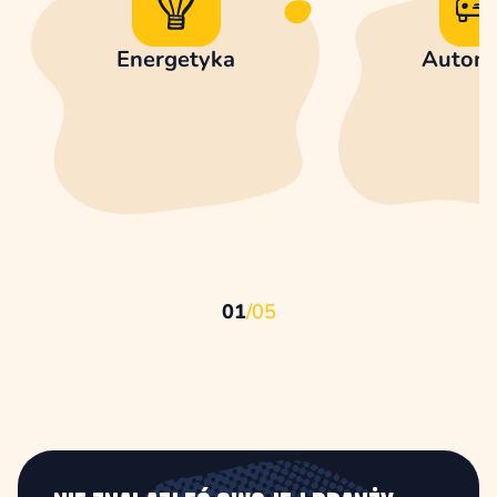
Energetyka
Automo
01
/
05