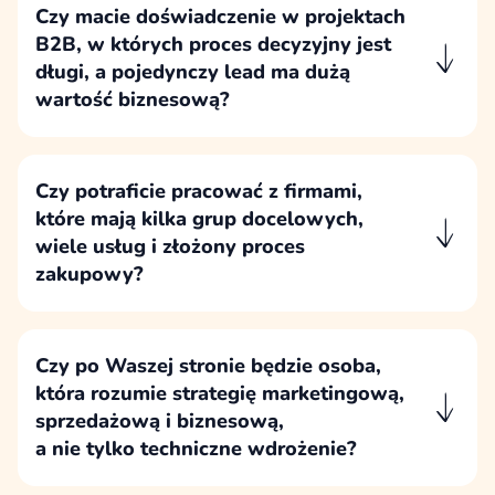
Czy macie doświadczenie w projektach
B2B, w których proces decyzyjny jest
długi, a pojedynczy lead ma dużą
wartość biznesową?
To jeden z typów projektów,
w których szczególnie dobrze sprawdza się
nasze podejście do strategii, komunikacji,
Czy potraficie pracować z firmami,
treści i projektowania ścieżki użytkownika.
które mają kilka grup docelowych,
wiele usług i złożony proces
zakupowy?
Pracujemy z firmami o złożonej ofercie,
w których strona musi odpowiadać
na potrzeby różnych odbiorców, działów
Czy po Waszej stronie będzie osoba,
i etapów decyzji zakupowej.
która rozumie strategię marketingową,
sprzedażową i biznesową,
a nie tylko techniczne wdrożenie?
Projekt prowadzi osoba, która rozumie cele