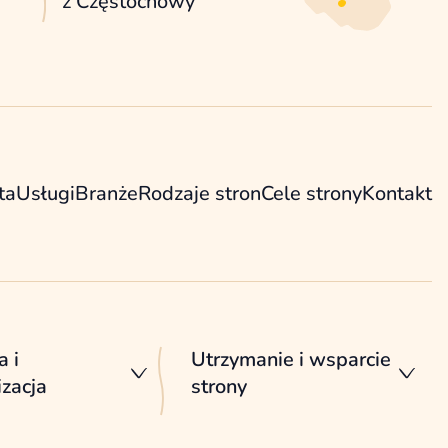
z Częstochowy
ta
Usługi
Branże
Rodzaje stron
Cele strony
Kontakt
a i
Utrzymanie i wsparcie
zacja
strony