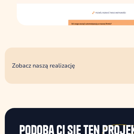
Zobacz naszą realizację
Podoba Ci się ten
proje