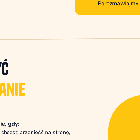
Porozmawiajmy!
yć
anie
e, gdy:
chcesz przenieść na stronę,