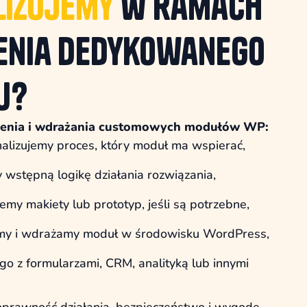
lizujemy
w ramach
enia dedykowanego
u?
enia i wdrażania customowych modułów WP:
alizujemy proces, który moduł ma wspierać,
 wstępną logikę działania rozwiązania,
my makiety lub prototyp, jeśli są potrzebne,
my i wdrażamy moduł w środowisku WordPress,
go z formularzami, CRM, analityką lub innymi
oprawność działania, bezpieczeństwo i wygodę