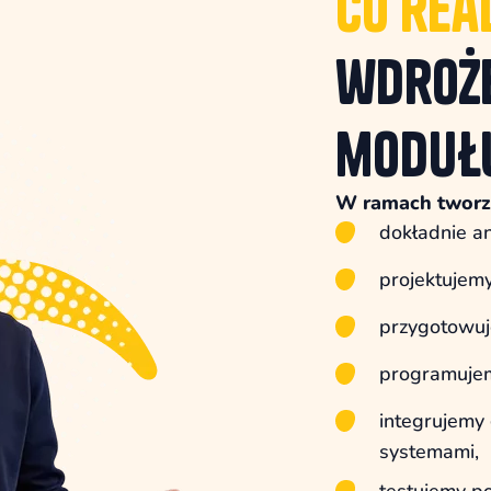
Co rea
wdroż
moduł
W ramach tworz
dokładnie an
projektujemy
przygotowuje
programuje
integrujemy 
systemami,
testujemy p