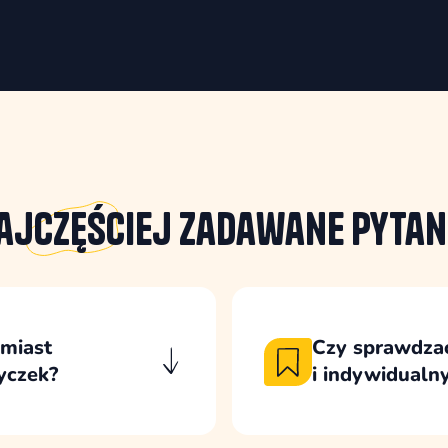
ajczęściej
zadawane pytan
amiast
Czy sprawdza
yczek?
i indywidualn
je to większą
Kompatybilność roz
 techniczne.
szczególnie wtedy, 