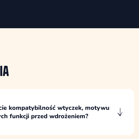
ia
cie kompatybilność wtyczek, motywu
ych funkcji przed wdrożeniem?
wiązań sprawdzamy przed wdrożeniem,
gdy projekt korzysta z zewnętrznych wtyczek,