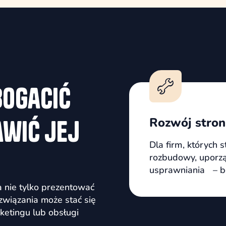
ogacić
awić jej
Rozwój stro
Dla firm, których s
rozbudowy, uporzą
usprawniania – bez
a nie tylko prezentować
wiązania może stać się
ketingu lub obsługi