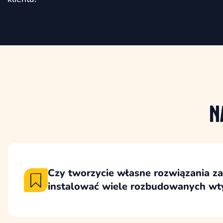
N
Czy tworzycie własne rozwiązania z
instalować wiele rozbudowanych wt
Tworzymy własne rozwiązania tam, gdzie da
kontrolę, lepszą wydajność i mniejsze ryzyko