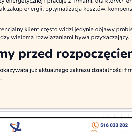
y energetycznej i pracuje z firmami, dla których 
k zakup energii, optymalizacja kosztów, kompensac
encjalny klient często widzi jedynie objawy proble
dzy wieloma rozwiązaniami bywa przytłaczający.
my przed rozpoczęcie
kazywała już aktualnego zakresu działalności firm
.