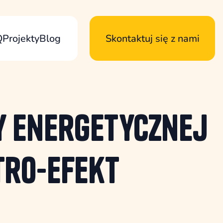
Q
Projekty
Blog
Skontaktuj się z nami
y energetycznej
tro-Efekt