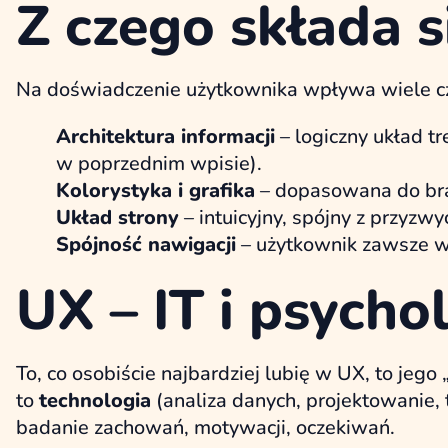
Z czego składa 
Na doświadczenie użytkownika wpływa wiele cz
Architektura informacji
– logiczny układ tr
w poprzednim wpisie).
Kolorystyka i grafika
– dopasowana do bra
Układ strony
– intuicyjny, spójny z przyzw
Spójność nawigacji
– użytkownik zawsze wie
UX – IT i psych
To, co osobiście najbardziej lubię w UX, to jego
to
technologia
(analiza danych, projektowanie, t
badanie zachowań, motywacji, oczekiwań.