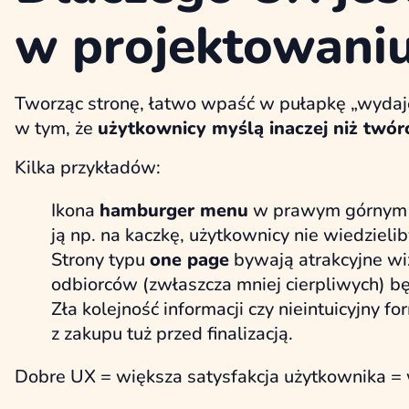
w projektowaniu
Tworząc stronę, łatwo wpaść w pułapkę „wydaje 
w tym, że
użytkownicy myślą inaczej niż twór
Kilka przykładów:
Ikona
hamburger menu
w prawym górnym r
ją np. na kaczkę, użytkownicy nie wiedzielib
Strony typu
one page
bywają atrakcyjne wizu
odbiorców (zwłaszcza mniej cierpliwych) b
Zła kolejność informacji czy nieintuicyjny
z zakupu tuż przed finalizacją.
Dobre UX = większa satysfakcja użytkownika = 