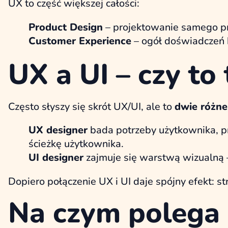
UX to część większej całości:
Product Design
– projektowanie samego p
Customer Experience
– ogół doświadczeń k
UX a UI – czy to
Często słyszy się skrót UX/UI, ale to
dwie różne
UX designer
bada potrzeby użytkownika, pr
ścieżkę użytkownika.
UI designer
zajmuje się warstwą wizualną – 
Dopiero połączenie UX i UI daje spójny efekt: str
Na czym polega