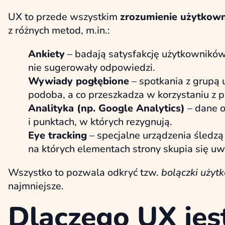
UX to przede wszystkim
zrozumienie użytkown
z różnych metod, m.in.:
Ankiety
– badają satysfakcję użytkowników
nie sugerowały odpowiedzi.
Wywiady pogłębione
– spotkania z grupą 
podoba, a co przeszkadza w korzystaniu z p
Analityka (np. Google Analytics)
– dane o
i punktach, w których rezygnują.
Eye tracking
– specjalne urządzenia śledzą 
na których elementach strony skupia się u
Wszystko to pozwala odkryć tzw.
bolączki użyt
najmniejsze.
Dlaczego UX jes