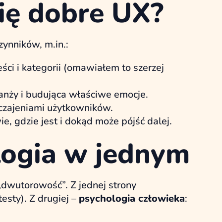
się dobre UX?
ynników, m.in.:
eści i kategorii (omawiałem to szerzej
nży i budująca właściwe emocje.
yczajeniami użytkowników.
, gdzie jest i dokąd może pójść dalej.
ologia w jednym
 „dwutorowość”. Z jednej strony
esty). Z drugiej –
psychologia człowieka
: