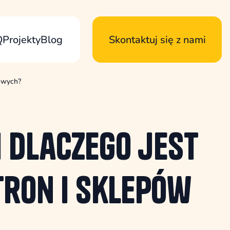
Q
Projekty
Blog
Skontaktuj się z nami
towych?
i dlaczego jest
ron i sklepów