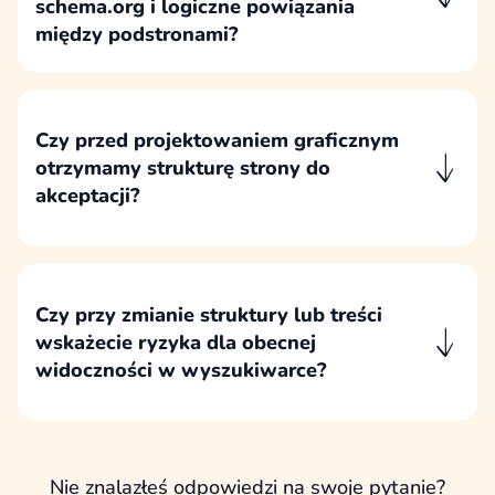
schema.org i logiczne powiązania
między podstronami?
Projekt uwzględnia logiczną semantykę treści,
poprawną strukturę nagłówków, podstawowe
dane strukturalne i powiązania między
Czy przed projektowaniem graficznym
podstronami wspierające użytkownika oraz
otrzymamy strukturę strony do
indeksację.
akceptacji?
Struktura strony jest akceptowana przed
projektowaniem graficznym, ponieważ to ona
określa układ treści, logikę podstron i kierunek
dalszych prac.
Czy przy zmianie struktury lub treści
wskażecie ryzyka dla obecnej
widoczności w wyszukiwarce?
Przy zmianie struktury lub treści wskazujemy
ryzyka dla obecnej widoczności, szczególnie
tam, gdzie modyfikowane są podstrony
istotne dla ruchu organicznego.
Nie znalazłeś odpowiedzi na swoje pytanie?