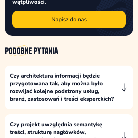
wątpliwości.
Napisz do nas
Podobne
pytania
Czy architektura informacji będzie
przygotowana tak, aby można było
rozwijać kolejne podstrony usług,
branż, zastosowań i treści eksperckich?
Architekturę informacji projektujemy z myślą o
dalszym rozwoju strony, tak aby można było
dodawać kolejne usługi, branże, zastosowania
Czy projekt uwzględnia semantykę
i treści eksperckie bez przebudowy całego
treści, strukturę nagłówków,
serwisu.