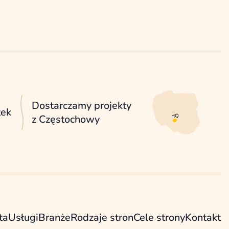
Dostarczamy projekty
tek
z Częstochowy
ta
Usługi
Branże
Rodzaje stron
Cele strony
Kontakt