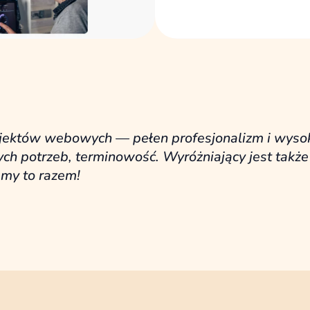
któw webowych — pełen profesjonalizm i wysok
ych potrzeb, terminowość. Wyróżniający jest tak
śmy to razem!