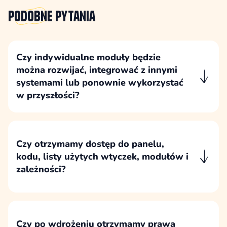
Podobne
pytania
Czy indywidualne moduły będzie
można rozwijać, integrować z innymi
systemami lub ponownie wykorzystać
w przyszłości?
Indywidualne moduły projektujemy tak, aby
można było je rozwijać, rozszerzać o integracje
i wykorzystywać w dalszych etapach, o ile taki
Czy otrzymamy dostęp do panelu,
kierunek zostanie uwzględniony w założeniach
kodu, listy użytych wtyczek, modułów i
technicznych.
zależności?
Po wdrożeniu klient otrzymuje dostęp do
panelu, kodu oraz informacji o użytych
wtyczkach, modułach i zależnościach, aby
strona była transparentna i możliwa do
Czy po wdrożeniu otrzymamy prawa