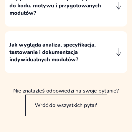
dalszego utrzymania.
do kodu, motywu i przygotowanych
modułów?
Po wdrożeniu klient otrzymuje prawa do
dedykowanego kodu, motywu i
przygotowanych modułów zgodnie z zapisami
umowy oraz ustalonymi polami eksploatacji.
Jak wygląda analiza, specyfikacja,
testowanie i dokumentacja
indywidualnych modułów?
Indywidualne moduły poprzedzamy analizą
potrzeb i specyfikacją działania, a następnie
wdrażamy, testujemy i opisujemy w zakresie
potrzebnym do późniejszego utrzymania oraz
Nie znalazłeś odpowiedzi na swoje pytanie?
rozwoju.
Wróć do wszystkich pytań