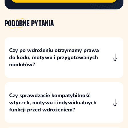
Podobne
pytania
Czy po wdrożeniu otrzymamy prawa
do kodu, motywu i przygotowanych
modułów?
Po wdrożeniu klient otrzymuje prawa do
dedykowanego kodu, motywu i
przygotowanych modułów zgodnie z zapisami
umowy oraz ustalonymi polami eksploatacji.
Czy sprawdzacie kompatybilność
wtyczek, motywu i indywidualnych
funkcji przed wdrożeniem?
Kompatybilność rozwiązań sprawdzamy przed
wdrożeniem, szczególnie wtedy, gdy projekt