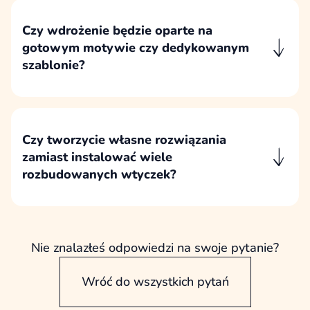
korzysta z zewnętrznych wtyczek, istniejącego
motywu lub indywidualnych funkcji.
Czy wdrożenie będzie oparte na
gotowym motywie czy dedykowanym
szablonie?
Nie opieramy nowych wdrożeń na gotowych
motywach kupionych w sieci. Nowe strony
przygotowujemy na dedykowanym motywie, a
przy rozwoju istniejącej strony pracujemy na
Czy tworzycie własne rozwiązania
obecnym motywie lub motywie potomnym.
zamiast instalować wiele
rozbudowanych wtyczek?
Tworzymy własne rozwiązania tam, gdzie daje
to większą kontrolę, lepszą wydajność i
mniejsze ryzyko techniczne. Sprawdzone
wtyczki wykorzystujemy tylko wtedy, gdy mają
Nie znalazłeś odpowiedzi na swoje pytanie?
wyraźne uzasadnienie biznesowe i techniczne.
Wróć do wszystkich pytań