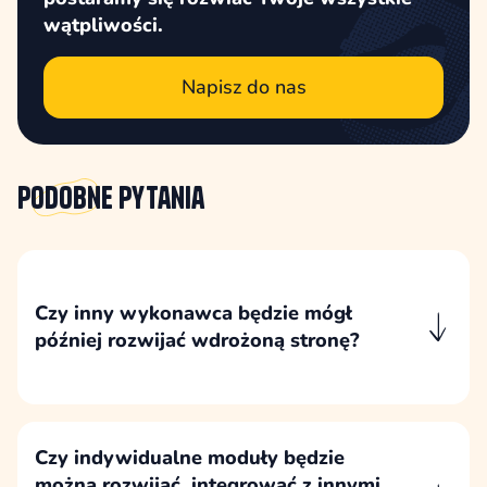
wątpliwości.
Napisz do nas
Podobne
pytania
Czy inny wykonawca będzie mógł
później rozwijać wdrożoną stronę?
Wdrożenie przygotowujemy zgodnie z
dokumentacją WordPressa, bez zamkniętych
mechanizmów, dzięki czemu inny specjalista
WordPress będzie mógł później rozwijać
Czy indywidualne moduły będzie
stronę.
można rozwijać, integrować z innymi