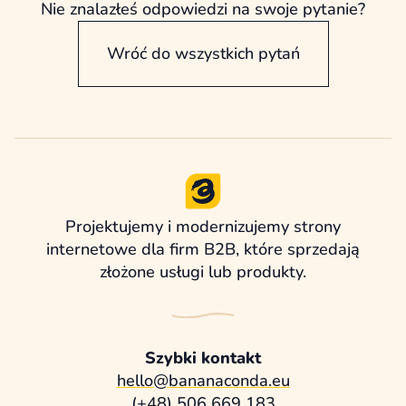
rozwijać wybrane podstrony bez
Nie znalazłeś odpowiedzi na swoje pytanie?
każdorazowego angażowania programisty.
Wróć do wszystkich pytań
Projektujemy i modernizujemy strony
internetowe dla firm B2B, które sprzedają
złożone usługi lub produkty.
Szybki kontakt
hello@bananaconda.eu
(+48) 506 669 183