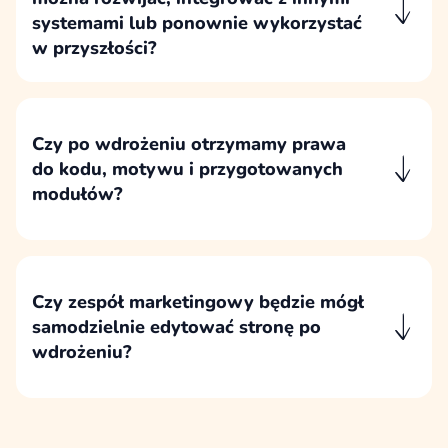
systemami lub ponownie wykorzystać
w przyszłości?
Indywidualne moduły projektujemy tak, aby
można było je rozwijać, rozszerzać o integracje
i wykorzystywać w dalszych etapach, o ile taki
Czy po wdrożeniu otrzymamy prawa
kierunek zostanie uwzględniony w założeniach
do kodu, motywu i przygotowanych
technicznych.
modułów?
Po wdrożeniu klient otrzymuje prawa do
dedykowanego kodu, motywu i
przygotowanych modułów zgodnie z zapisami
umowy oraz ustalonymi polami eksploatacji.
Czy zespół marketingowy będzie mógł
samodzielnie edytować stronę po
wdrożeniu?
Stronę wdrażamy tak, aby zespół
marketingowy mógł samodzielnie edytować
treści, korzystać z przygotowanych bloków i