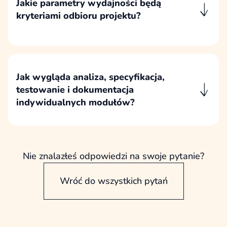
Jakie parametry wydajności będą
wyglądu.
kryteriami odbioru projektu?
Kryteriami odbioru są wyniki wydajności
uzgodnione i zapisane w umowie. Dążymy do
wyników w przedziale
85–100 punktów
zarówno dla wersji mobilnej, jak i
Jak wygląda analiza, specyfikacja,
desktopowej, zgodnie z wymaganiami
testowanie i dokumentacja
stosowanymi w testach wydajności Google.
indywidualnych modułów?
Indywidualne moduły poprzedzamy analizą
potrzeb i specyfikacją działania, a następnie
wdrażamy, testujemy i opisujemy w zakresie
potrzebnym do późniejszego utrzymania oraz
Nie znalazłeś odpowiedzi na swoje pytanie?
rozwoju.
Wróć do wszystkich pytań