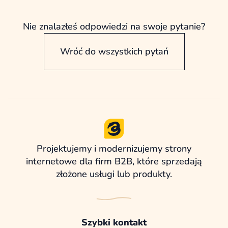
treści, korzystać z przygotowanych bloków i
rozwijać wybrane podstrony bez
Nie znalazłeś odpowiedzi na swoje pytanie?
każdorazowego angażowania programisty.
Wróć do wszystkich pytań
Projektujemy i modernizujemy strony
internetowe dla firm B2B, które sprzedają
złożone usługi lub produkty.
Szybki kontakt