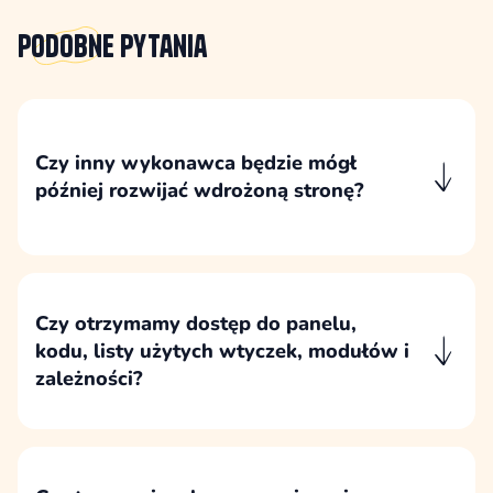
Podobne
pytania
Czy inny wykonawca będzie mógł
później rozwijać wdrożoną stronę?
Wdrożenie przygotowujemy zgodnie z
dokumentacją WordPressa, bez zamkniętych
mechanizmów, dzięki czemu inny specjalista
WordPress będzie mógł później rozwijać
Czy otrzymamy dostęp do panelu,
stronę.
kodu, listy użytych wtyczek, modułów i
zależności?
Po wdrożeniu klient otrzymuje dostęp do
panelu, kodu oraz informacji o użytych
wtyczkach, modułach i zależnościach, aby
strona była transparentna i możliwa do