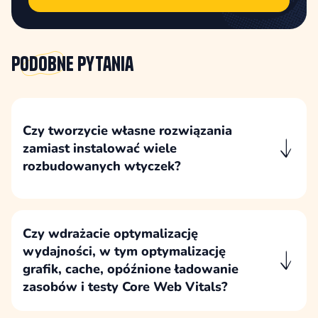
Podobne
pytania
Czy tworzycie własne rozwiązania
zamiast instalować wiele
rozbudowanych wtyczek?
Tworzymy własne rozwiązania tam, gdzie daje
to większą kontrolę, lepszą wydajność i
mniejsze ryzyko techniczne. Sprawdzone
Czy wdrażacie optymalizację
wtyczki wykorzystujemy tylko wtedy, gdy mają
wydajności, w tym optymalizację
wyraźne uzasadnienie biznesowe i techniczne.
grafik, cache, opóźnione ładowanie
zasobów i testy Core Web Vitals?
Wdrożenie obejmuje optymalizację wydajności