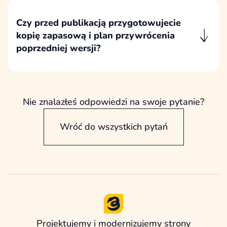
rozwoju istniejącej strony – WordPressa i
Czy przed publikacją przygotowujecie
plików serwisu, a przy integracjach także
kopię zapasową i plan przywrócenia
dostępów do narzędzi zewnętrznych.
poprzedniej wersji?
Przed publikacją przygotowujemy kopię
zapasową starej i nowej wersji strony, aby w
razie potrzeby móc bezpiecznie zweryfikować,
odtworzyć lub przywrócić wybrane elementy.
Nie znalazłeś odpowiedzi na swoje pytanie?
Wróć do wszystkich pytań
Projektujemy i modernizujemy strony