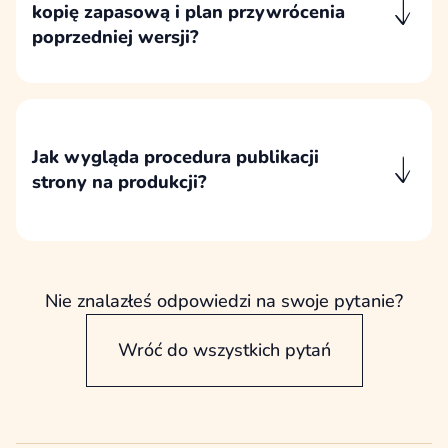
poprawione elementy.
kopię zapasową i plan przywrócenia
poprzedniej wersji?
Przed publikacją przygotowujemy kopię
zapasową starej i nowej wersji strony, aby w
razie potrzeby móc bezpiecznie zweryfikować,
odtworzyć lub przywrócić wybrane elementy.
Jak wygląda procedura publikacji
strony na produkcji?
Publikacja obejmuje przeniesienie lub
aktywację wersji produkcyjnej, konfigurację
domeny, adresów, certyfikatu SSL, plików,
bazy danych oraz końcową kontrolę działania
Nie znalazłeś odpowiedzi na swoje pytanie?
strony.
Wróć do wszystkich pytań