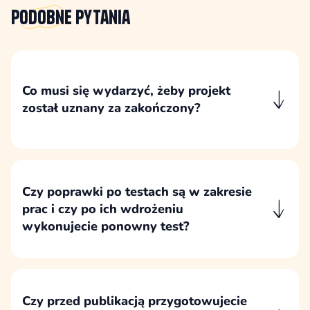
Podobne
pytania
Co musi się wydarzyć, żeby projekt
został uznany za zakończony?
Projekt uznajemy za zakończony po wykonaniu
ustalonego zakresu, wdrożeniu poprawek z
testów, publikacji lub przekazaniu gotowej
wersji oraz formalnej akceptacji odbioru przez
Czy poprawki po testach są w zakresie
klienta.
prac i czy po ich wdrożeniu
wykonujecie ponowny test?
Poprawki wynikające z testów są częścią
zakresu, jeżeli dotyczą błędów lub
niezgodności z zaakceptowanym projektem.
Po ich wdrożeniu ponownie weryfikujemy
Czy przed publikacją przygotowujecie