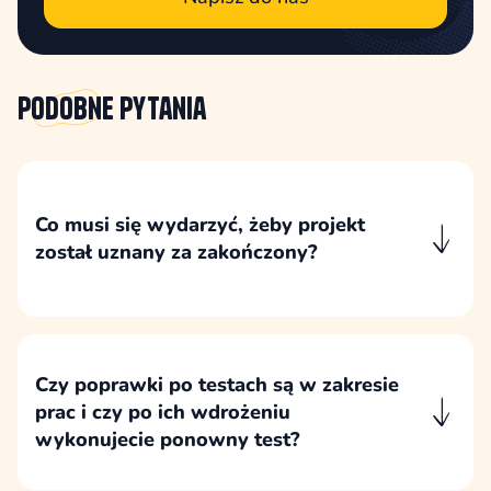
Podobne
pytania
Co musi się wydarzyć, żeby projekt
został uznany za zakończony?
Projekt uznajemy za zakończony po wykonaniu
ustalonego zakresu, wdrożeniu poprawek z
testów, publikacji lub przekazaniu gotowej
wersji oraz formalnej akceptacji odbioru przez
Czy poprawki po testach są w zakresie
klienta.
prac i czy po ich wdrożeniu
wykonujecie ponowny test?
Poprawki wynikające z testów są częścią