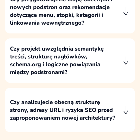
organicznej.
nowych podstron oraz rekomendacje
dotyczące menu, stopki, kategorii i
linkowania wewnętrznego?
Przygotowujemy mapę obecnych i nowych
podstron oraz rekomendacje strukturalne,
które porządkują menu, stopkę, kategorie i
Czy projekt uwzględnia semantykę
logiczne przejścia między treściami.
treści, strukturę nagłówków,
schema.org i logiczne powiązania
między podstronami?
Projekt uwzględnia logiczną semantykę treści,
poprawną strukturę nagłówków, podstawowe
dane strukturalne i powiązania między
Czy analizujecie obecną strukturę
podstronami wspierające użytkownika oraz
strony, adresy URL i ryzyka SEO przed
indeksację.
zaproponowaniem nowej architektury?
Przed zaproponowaniem nowej architektury
analizujemy obecną strukturę strony, istniejące