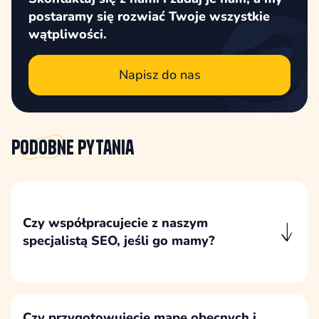
postaramy się rozwiać Twoje wszystkie
wątpliwości.
Napisz do nas
Podobne
pytania
Czy współpracujecie z naszym
specjalistą SEO, jeśli go mamy?
Współpracujemy ze specjalistą SEO klienta,
szczególnie przy decyzjach dotyczących
struktury, adresów URL, migracji,
przekierowań i ryzyk dla widoczności
Czy przygotowujecie mapę obecnych i