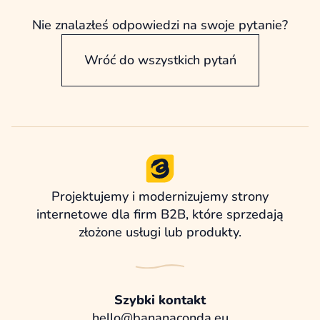
adresy URL, treści oraz potencjalne ryzyka
związane z utratą widoczności w
Nie znalazłeś odpowiedzi na swoje pytanie?
wyszukiwarce.
Wróć do wszystkich pytań
Projektujemy i modernizujemy strony
internetowe dla firm B2B, które sprzedają
złożone usługi lub produkty.
Szybki kontakt
hello@bananaconda.eu