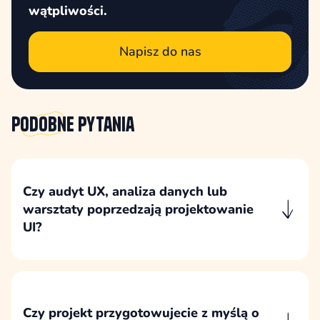
wątpliwości.
Napisz do nas
Podobne
pytania
Czy audyt UX, analiza danych lub
warsztaty poprzedzają projektowanie
UI?
Projektowanie UI poprzedzamy etapem, który
porządkuje potrzeby użytkowników, cele
biznesowe, dane z obecnej strony i założenia
funkcjonalne dla nowego interfejsu.
Czy projekt przygotowujecie z myślą o