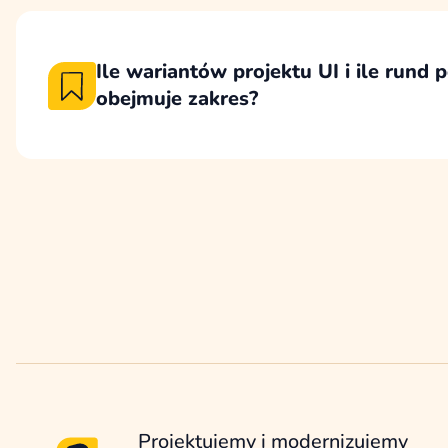
Urządzenia mobilne projektujemy dla najniżs
320px.
Ile wariantów projektu UI i ile rund
obejmuje zakres?
Proces projektowania UI opieramy na wypra
stylistycznego, projekcie kluczowego widok
rundach poprawek, zamiast tworzenia wiel
wariantów całej strony.
Projektujemy i modernizujemy