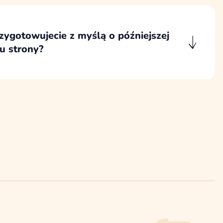
źniej wykorzystywać do tworzenia nowych
 materiałów bez utraty spójności wizualnej.
zygotowujecie z myślą o późniejszej
ju strony?
emy tak, aby po wdrożeniu strona była
 edycji i dalszego rozwoju w edytorze
dorazowego angażowania programisty.