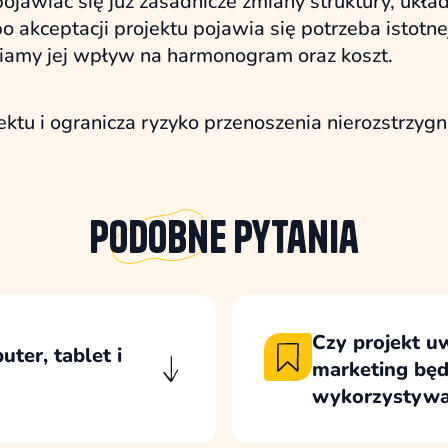
jawiać się już zasadnicze zmiany struktury, układ
po akceptacji projektu pojawia się potrzeba istotne
eniamy jej wpływ na harmonogram oraz koszt.
ektu i ogranicza ryzyko przenoszenia nierozstrzygn
Podobne
pytania
Czy projekt u
ter, tablet i
marketing będ
wykorzystywa
 strona działała
Projekt uwzględnia 
tach oraz telefonach.