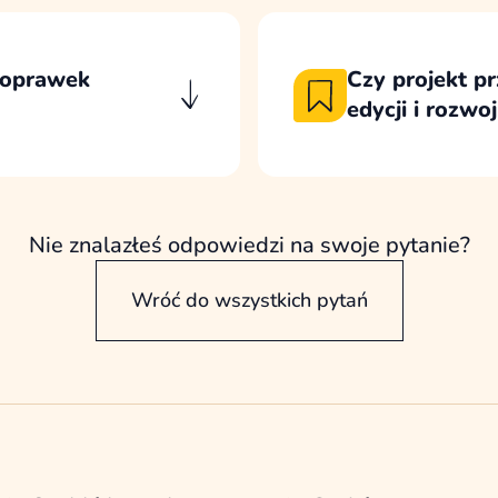
marketingu może pó
zej szerokości
podstron, kampanii i
 poprawek
Czy projekt pr
edycji i rozwo
cowaniu kierunku
Projekt przygotowuj
u i zaplanowanych
możliwa do wygodnej
u przypadkowych
Gutenberg, bez każ
Nie znalazłeś odpowiedzi na swoje pytanie?
Wróć do wszystkich pytań