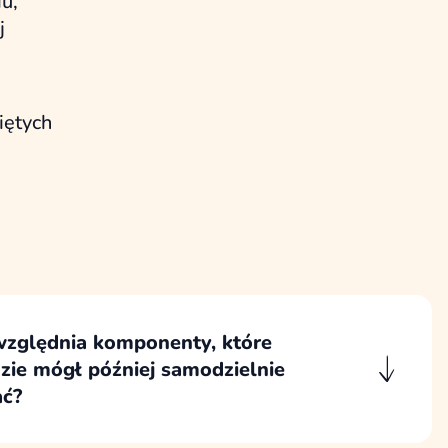
u,
j
iętych
względnia komponenty, które
zie mógł później samodzielnie
ć?
zestaw komponentów i sekcji, które zespół