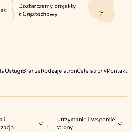
Dostarczamy projekty
tek
z Częstochowy
ta
Usługi
Branże
Rodzaje stron
Cele strony
Kontakt
a i
Utrzymanie i wsparcie
zacja
strony