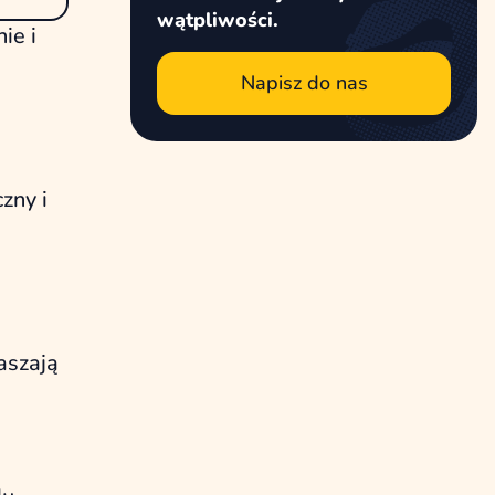
wątpliwości.
ie i
Napisz do nas
zny i
aszają