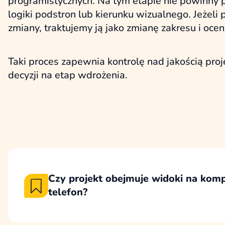
programistycznych. Na tym etapie nie powinny po
logiki podstron lub kierunku wizualnego. Jeżeli 
zmiany, traktujemy ją jako zmianę zakresu i oc
Taki proces zapewnia kontrolę nad jakością proj
decyzji na etap wdrożenia.
Czy projekt obejmuje widoki na kompu
telefon?
Projekt uwzględnia widoki responsywne, aby
poprawnie i czytelnie na komputerach, table