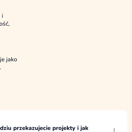
 i
ość,
je jako
.
ziu przekazujecie projekty i jak