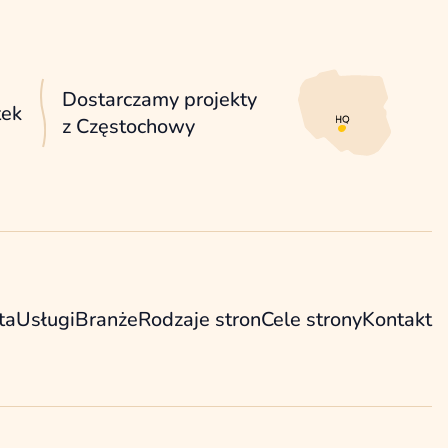
Dostarczamy projekty
tek
z Częstochowy
ta
Usługi
Branże
Rodzaje stron
Cele strony
Kontakt