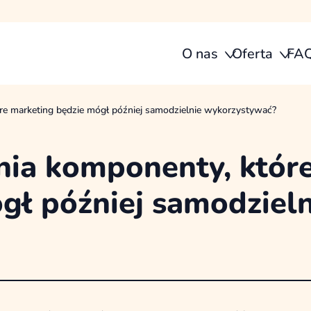
O nas
Oferta
FA
re marketing będzie mógł później samodzielnie wykorzystywać?
nia komponenty, któr
gł później samodzieln