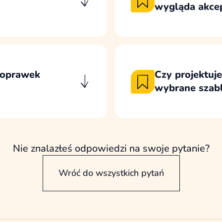
wygląda akce
y porządkuje
Projekty przekazuj
 z obecnej strony i
komentowanie widok
u.
akceptacji ustalony
 poprawek
Czy projektuje
wybrane szab
cowaniu kierunku
Projektujemy kluczo
u i zaplanowanych
potrzebne do wdroże
u przypadkowych
bez projektowania 
Nie znalazłeś odpowiedzi na swoje pytanie?
Wróć do wszystkich pytań