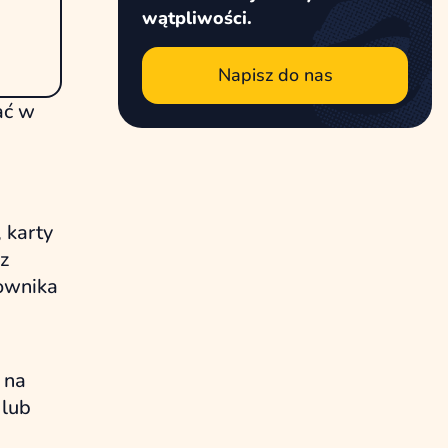
wątpliwości.
Napisz do nas
ać w
 karty
 z
ownika
 na
 lub