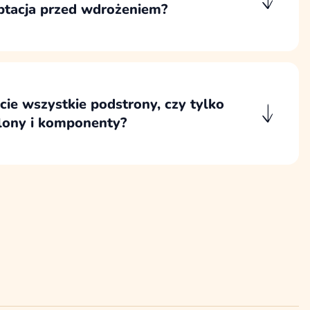
ptacja przed wdrożeniem?
emy w Figmie, co umożliwia wygodne
ów, a wdrożenie rozpoczynamy po
ch ekranów, szablonów i komponentów.
cie wszystkie podstrony, czy tylko
lony i komponenty?
we podstrony, szablony i komponenty
nia strony oraz jej późniejszej rozbudowy
każdego podobnego widoku od zera.