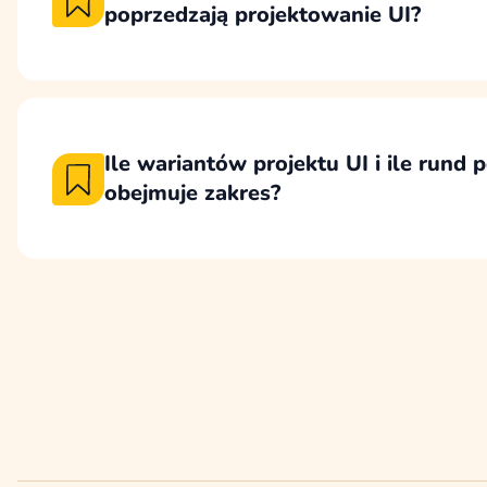
poprzedzają projektowanie UI?
Projektowanie UI poprzedzamy etapem, któr
potrzeby użytkowników, cele biznesowe, dane
założenia funkcjonalne dla nowego interfejs
Ile wariantów projektu UI i ile rund
obejmuje zakres?
Proces projektowania UI opieramy na wypra
stylistycznego, projekcie kluczowego widok
rundach poprawek, zamiast tworzenia wiel
wariantów całej strony.