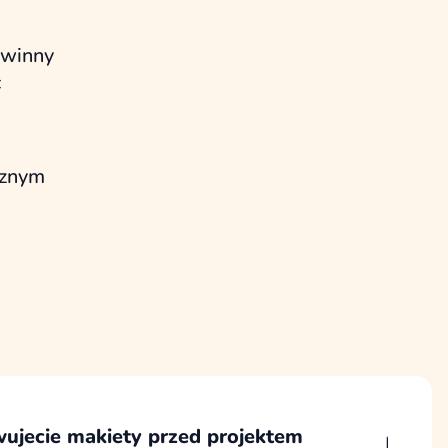
owinny
c
cznym
ujecie makiety przed projektem