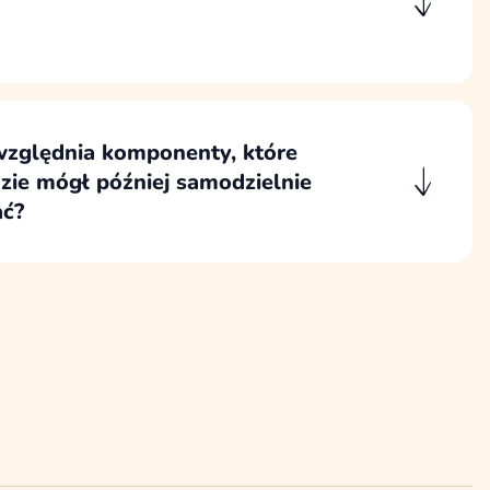
ficznym przygotowujemy szkice, które
ad sekcji, logikę treści i sposób
nika bez skupiania się jeszcze na warstwie
względnia komponenty, które
zie mógł później samodzielnie
ć?
zestaw komponentów i sekcji, które zespół
źniej wykorzystywać do tworzenia nowych
 materiałów bez utraty spójności wizualnej.