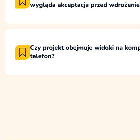
wygląda akceptacja przed wdrożeni
Projekty przekazujemy w Figmie, co umożli
komentowanie widoków, a wdrożenie rozpo
akceptacji ustalonych ekranów, szablonów 
Czy projekt obejmuje widoki na kompu
telefon?
Projekt uwzględnia widoki responsywne, aby
poprawnie i czytelnie na komputerach, table
Urządzenia mobilne projektujemy dla najniżs
320px.