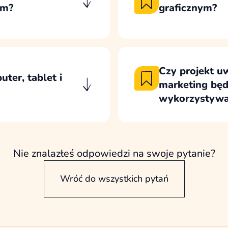
em?
graficznym?
wia wygodne
Przed projektem gra
czynamy po
pozwalają ustalić ukł
i komponentów.
prowadzenia użytkow
wizualnej.
Czy projekt u
ter, tablet i
marketing będ
wykorzystywa
 strona działała
Projekt uwzględnia 
tach oraz telefonach.
marketingu może pó
zej szerokości
podstron, kampanii i
Nie znalazłeś odpowiedzi na swoje pytanie?
Wróć do wszystkich pytań