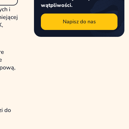
wątpliwości.
ch i
iejącej
Napisz do nas
X,
re
e
opową,
zi do