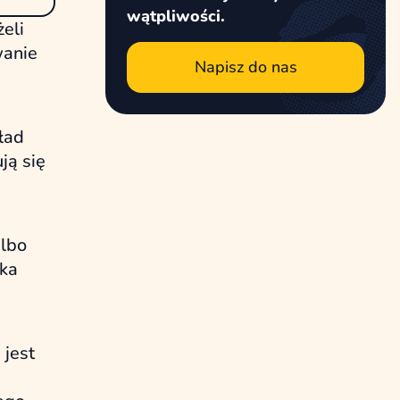
wątpliwości.
eli
wanie
Napisz do nas
kład
ją się
albo
lka
 jest