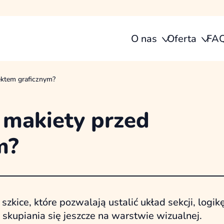
O nas
Oferta
FA
ektem graficznym?
 makiety przed
m?
kice, które pozwalają ustalić układ sekcji, logik
skupiania się jeszcze na warstwie wizualnej.