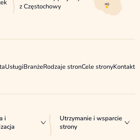
tek
z Częstochowy
ta
Usługi
Branże
Rodzaje stron
Cele strony
Kontakt
a i
Utrzymanie i wsparcie
zacja
strony