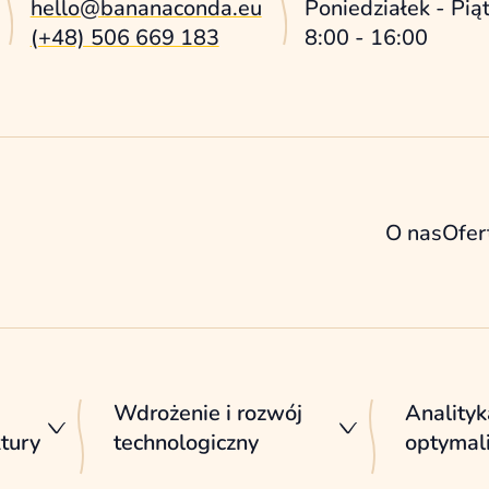
hello@bananaconda.eu
Poniedziałek - Pią
(+48) 506 669 183
8:00 - 16:00
O nas
Ofer
Wdrożenie i rozwój
Analityk
ktury
technologiczny
optymali