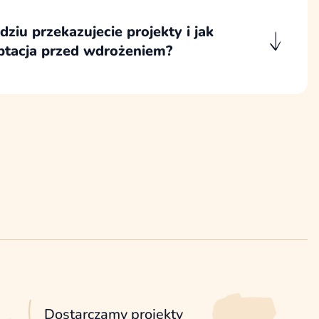
ziu przekazujecie projekty i jak
ptacja przed wdrożeniem?
emy w Figmie, co umożliwia wygodne
ów, a wdrożenie rozpoczynamy po
ch ekranów, szablonów i komponentów.
Dostarczamy projekty