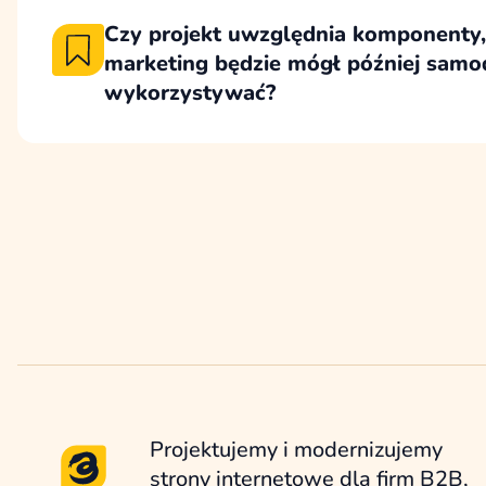
Czy projekt uwzględnia komponenty,
marketing będzie mógł później samod
wykorzystywać?
Projekt uwzględnia zestaw komponentów i se
marketingu może później wykorzystywać do
podstron, kampanii i materiałów bez utraty s
Projektujemy i modernizujemy
strony internetowe dla firm B2B,