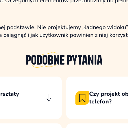
ji poszczególnych elementów przechodzimy do pełn
dnej podstawie. Nie projektujemy „ładnego widoku
osiągnąć i jak użytkownik powinien z niej korzyst
Podobne
pytania
rsztaty
Czy projekt ob
telefon?
y porządkuje
Projekt uwzględnia 
 z obecnej strony i
poprawnie i czytelni
u.
Urządzenia mobilne 