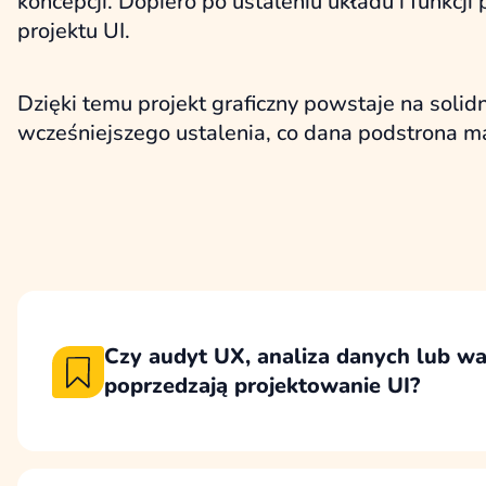
koncepcji. Dopiero po ustaleniu układu i funkc
projektu UI.
Dzięki temu projekt graficzny powstaje na soli
wcześniejszego ustalenia, co dana podstrona ma 
Czy audyt UX, analiza danych lub wa
poprzedzają projektowanie UI?
Projektowanie UI poprzedzamy etapem, któr
potrzeby użytkowników, cele biznesowe, dane
założenia funkcjonalne dla nowego interfejs