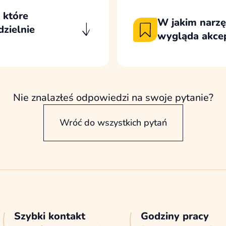
320px.
 które
W jakim narzęd
zielnie
wygląda akce
Projekty przekazuj
kcji, które zespół
komentowanie widok
 tworzenia nowych
akceptacji ustalony
pójności wizualnej.
Nie znalazłeś odpowiedzi na swoje pytanie?
Wróć do wszystkich pytań
Szybki kontakt
Godziny pracy