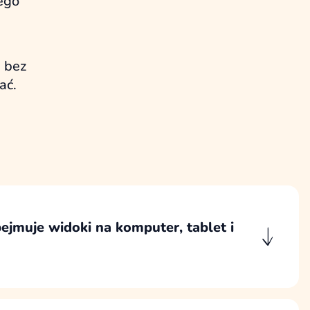
ego
” bez
ać.
ejmuje widoki na komputer, tablet i
widoki responsywne, aby strona działała
e na komputerach, tabletach oraz telefonach.
projektujemy dla najniższej szerokości