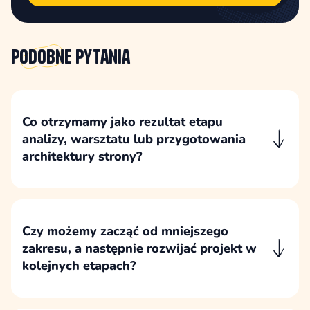
Podobne
pytania
Co otrzymamy jako rezultat etapu
analizy, warsztatu lub przygotowania
architektury strony?
Rezultatem etapu analitycznego jest
uporządkowana koncepcja dalszych prac:
rekomendowany zakres, struktura strony,
kluczowe założenia, ryzyka i podstawa do
Czy możemy zacząć od mniejszego
rzetelnej wyceny.
zakresu, a następnie rozwijać projekt w
kolejnych etapach?
Projekt można rozpocząć od najważniejszych
elementów, a następnie rozwijać go etapami