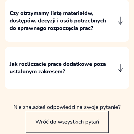
zgodnie z priorytetami biznesowymi,
budżetem i wynikami wcześniejszych prac.
Czy otrzymamy listę materiałów,
dostępów, decyzji i osób potrzebnych
do sprawnego rozpoczęcia prac?
Po ustaleniu zakresu przygotowujemy listę
materiałów, dostępów, decyzji i osób
zaangażowanych po stronie klienta, aby
projekt mógł przebiegać sprawnie i bez
Jak rozliczacie prace dodatkowe poza
zbędnych przestojów.
ustalonym zakresem?
Prace dodatkowe są najpierw opisywane i
akceptowane, a następnie rozliczane
godzinowo albo na podstawie osobnej wyceny
konkretnego zakresu.
Nie znalazłeś odpowiedzi na swoje pytanie?
Wróć do wszystkich pytań