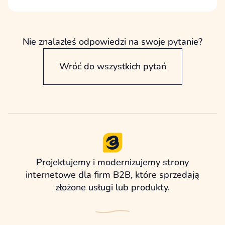
Projekt obejmuje podstawowe zabezpieczenia
techniczne związane z migracją, natomiast
pełne utrzymanie i rozwój widoczności SEO
wymaga osobnego wsparcia specjalisty SEO.
Nie znalazłeś odpowiedzi na swoje pytanie?
Wróć do wszystkich pytań
Projektujemy i modernizujemy strony
internetowe dla firm B2B, które sprzedają
złożone usługi lub produkty.