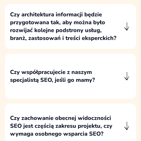
analizujemy obecną strukturę strony, istniejące
adresy URL, treści oraz potencjalne ryzyka
Czy architektura informacji będzie
związane z utratą widoczności w
przygotowana tak, aby można było
wyszukiwarce.
rozwijać kolejne podstrony usług,
branż, zastosowań i treści eksperckich?
Architekturę informacji projektujemy z myślą o
dalszym rozwoju strony, tak aby można było
dodawać kolejne usługi, branże, zastosowania
i treści eksperckie bez przebudowy całego
Czy współpracujecie z naszym
serwisu.
specjalistą SEO, jeśli go mamy?
Współpracujemy ze specjalistą SEO klienta,
szczególnie przy decyzjach dotyczących
struktury, adresów URL, migracji,
przekierowań i ryzyk dla widoczności
Czy zachowanie obecnej widoczności
organicznej.
SEO jest częścią zakresu projektu, czy
wymaga osobnego wsparcia SEO?