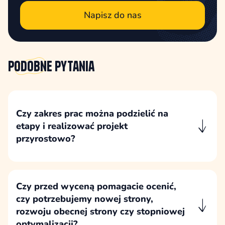
Napisz do nas
Podobne
pytania
Czy zakres prac można podzielić na
etapy i realizować projekt
przyrostowo?
Etapowanie jest standardowym sposobem
prowadzenia naszych projektów, ponieważ
pozwala lepiej kontrolować zakres, decyzje,
Czy przed wyceną pomagacie ocenić,
budżet i odpowiedzialności po obu stronach.
czy potrzebujemy nowej strony,
rozwoju obecnej strony czy stopniowej
optymalizacji?