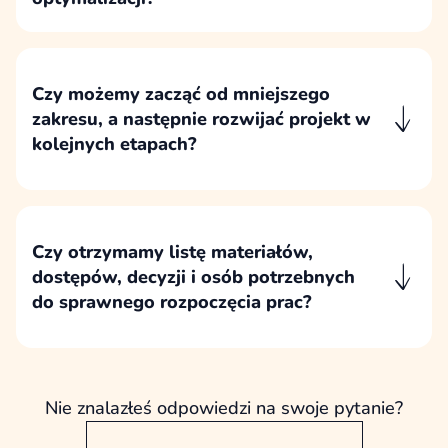
Przed przygotowaniem wyceny analizujemy
cel biznesowy, stan obecnej strony i realny
zakres potrzeb, aby wskazać najbardziej
Czy możemy zacząć od mniejszego
uzasadniony kierunek działania.
zakresu, a następnie rozwijać projekt w
kolejnych etapach?
Projekt można rozpocząć od najważniejszych
elementów, a następnie rozwijać go etapami
zgodnie z priorytetami biznesowymi,
budżetem i wynikami wcześniejszych prac.
Czy otrzymamy listę materiałów,
dostępów, decyzji i osób potrzebnych
do sprawnego rozpoczęcia prac?
Po ustaleniu zakresu przygotowujemy listę
materiałów, dostępów, decyzji i osób
zaangażowanych po stronie klienta, aby
projekt mógł przebiegać sprawnie i bez
Nie znalazłeś odpowiedzi na swoje pytanie?
zbędnych przestojów.