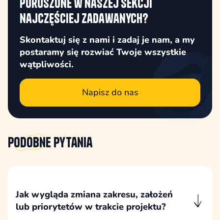
poruszone w naszej sekcji
najczęściej zadawanych?
Skontaktuj się z nami i zadaj je nam, a my
postaramy się rozwiać Twoje wszystkie
wątpliwości.
Napisz do nas
Podobne
pytania
Jak wygląda zmiana zakresu, założeń
lub priorytetów w trakcie projektu?
Zmiany są analizowane przez pryzmat etapu