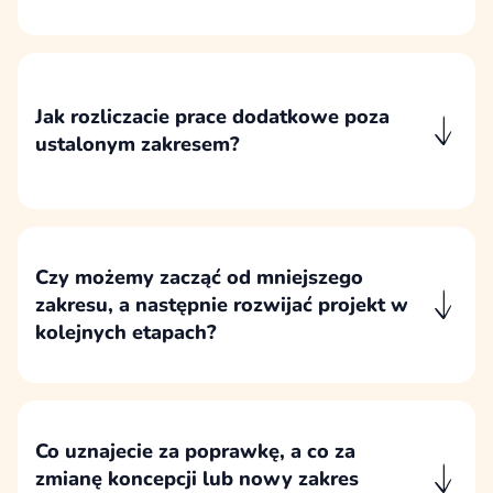
projektu, wpływu na wcześniejsze ustalenia,
koszt, harmonogram i zakres prac, które
trzeba wykonać ponownie lub dodatkowo.
Jak rozliczacie prace dodatkowe poza
ustalonym zakresem?
Prace dodatkowe są najpierw opisywane i
akceptowane, a następnie rozliczane
godzinowo albo na podstawie osobnej wyceny
konkretnego zakresu.
Czy możemy zacząć od mniejszego
zakresu, a następnie rozwijać projekt w
kolejnych etapach?
Projekt można rozpocząć od najważniejszych
elementów, a następnie rozwijać go etapami
zgodnie z priorytetami biznesowymi,
budżetem i wynikami wcześniejszych prac.
Co uznajecie za poprawkę, a co za
zmianę koncepcji lub nowy zakres