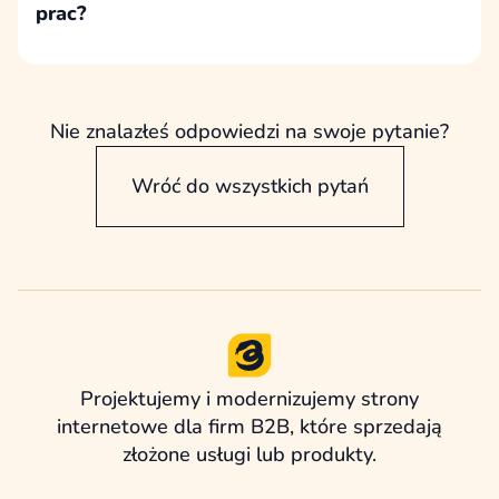
prac?
Poprawka dopracowuje wcześniej uzgodnione
rozwiązanie, natomiast zmiana koncepcji
oznacza odejście od zaakceptowanych założeń
i wymaga nowej pracy projektowej lub
Nie znalazłeś odpowiedzi na swoje pytanie?
wdrożeniowej.
Wróć do wszystkich pytań
Projektujemy i modernizujemy strony
internetowe dla firm B2B, które sprzedają
złożone usługi lub produkty.