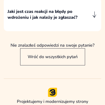
danym okresie.
Jaki jest czas reakcji na błędy po
wdrożeniu i jak należy je zgłaszać?
Błędy krytyczne traktujemy priorytetowo i
reagujemy na nie możliwie najszybciej, często
jeszcze tego samego dnia. Pozostałe
zgłoszenia są obsługiwane w uzgodnionym
Nie znalazłeś odpowiedzi na swoje pytanie?
terminie, najczęściej w ciągu 48 godzin
roboczych.
Wróć do wszystkich pytań
Projektujemy i modernizujemy strony