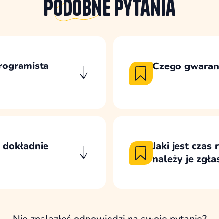
Podobne
pytania
programista
Czego gwaranc
Gwarancja nie obej
ogramisty w kod
zewnętrznych wykon
w zakresie objętym
zewnętrznych, aktua
i nad skutkami
wykraczającymi poza
o dokładnie
Jaki jest czas
należy je zgła
iesięcy od
Błędy krytyczne tra
miesięcy. Obejmuje
możliwie najszybciej
żenia, które
Pozostałe zgłoszeni
rzystanie z
najczęściej w ciągu 
Nie znalazłeś odpowiedzi na swoje pytanie?