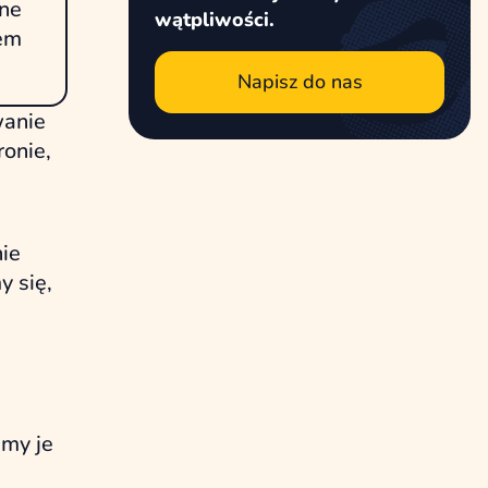
bne
wątpliwości.
iem
Napisz do nas
wanie
ronie,
nie
 się,
emy je