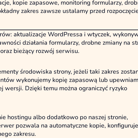
cje, kopie zapasowe, monitoring formularzy, dro
dokładny zakres zawsze ustalamy przed rozpoczęc
rów: aktualizacje WordPressa i wtyczek, wykony
wności działania formularzy, drobne zmiany na st
oraz bieżący rozwój serwisu.
menty środowiska strony, jeżeli taki zakres zosta
ementów wykonujemy kopię zapasową lub upewniamy
j wersji. Dzięki temu można ograniczyć ryzyko
e hostingu albo dodatkowo po naszej stronie,
erwer pozwala na automatyczne kopie, konfiguruj
nego zakresu.