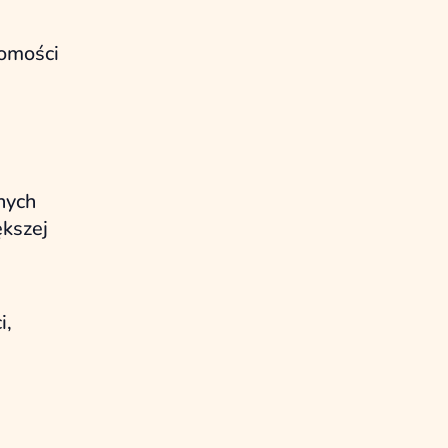
domości
nnych
ększej
i,