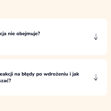
ja nie obejmuje?
muje problemów spowodowanych ingerencją
awców, zmianami po stronie narzędzi
lizacjami niezależnymi od nas ani pracami
 pierwotny zakres wdrożenia.
 reakcji na błędy po wdrożeniu i jak
szać?
ktujemy priorytetowo i reagujemy na nie
, często jeszcze tego samego dnia.
a są obsługiwane w uzgodnionym terminie,
48 godzin roboczych.