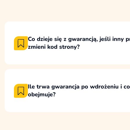
Co dzieje się z gwarancją, jeśli inny 
zmieni kod strony?
Nieuzgodniona ingerencja zewnętrznego pr
strony może spowodować utratę gwarancji 
zmianami, ponieważ nie mamy wtedy kontrol
takiej modyfikacji.
Ile trwa gwarancja po wdrożeniu i c
obejmuje?
Gwarancja na stronę internetową trwa 12 m
uruchomienia, a na indywidualne moduły 6 
błędy techniczne wynikające z naszego wdro
uniemożliwiają lub utrudniają prawidłowe ko