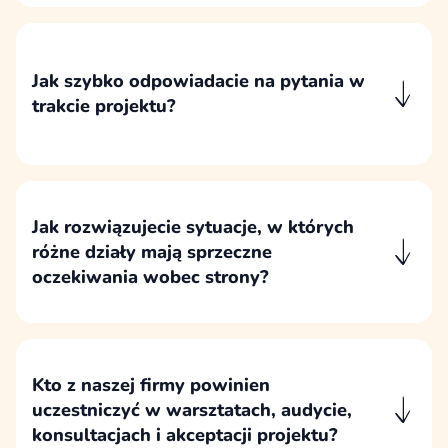
zbieramy w uporządkowanej formie, aby
można je było sprawnie przeanalizować,
zaplanować i wdrożyć.
Jak szybko odpowiadacie na pytania w
trakcie projektu?
Na krótkie pytania operacyjne odpowiadamy
zazwyczaj w ciągu kilku godzin w dni robocze,
a tematy wymagające analizy wracają z
konkretną odpowiedzią po sprawdzeniu ich
Jak rozwiązujecie sytuacje, w których
przez właściwe osoby.
różne działy mają sprzeczne
oczekiwania wobec strony?
Sprzeczne oczekiwania porządkujemy przez
odniesienie do celów projektu, potrzeb
użytkowników, procesu sprzedaży i
konsekwencji wdrożeniowych, a nie przez
Kto z naszej firmy powinien
sumowanie preferencji wszystkich działów.
uczestniczyć w warsztatach, audycie,
konsultacjach i akceptacji projektu?