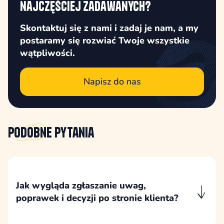
najczęściej zadawanych?
Skontaktuj się z nami i zadaj je nam, a my
postaramy się rozwiać Twoje wszystkie
wątpliwości.
Napisz do nas
Podobne
pytania
Jak wygląda zgłaszanie uwag,
poprawek i decyzji po stronie klienta?
Drobne uwagi mogą być zgłaszane bieżąco,
natomiast większe zestawy poprawek