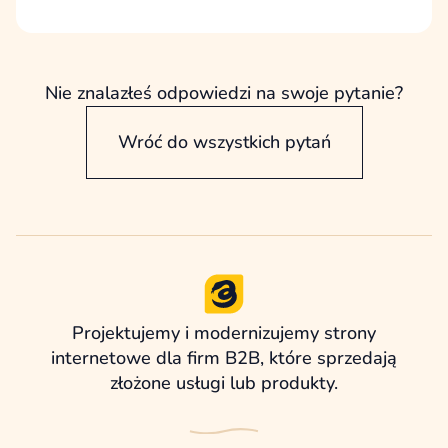
W projekt powinny być zaangażowane osoby,
które mają realny wpływ na cele, treści,
sprzedaż, kwestie techniczne i akceptację, ale
każda z nich powinna uczestniczyć we
Nie znalazłeś odpowiedzi na swoje pytanie?
właściwym momencie.
Wróć do wszystkich pytań
Projektujemy i modernizujemy strony
internetowe dla firm B2B, które sprzedają
złożone usługi lub produkty.