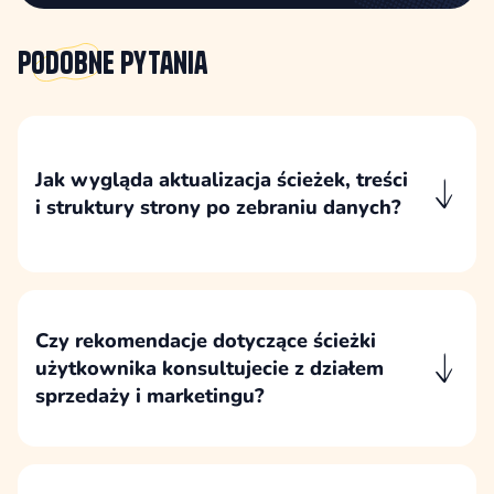
Podobne
pytania
Jak wygląda aktualizacja ścieżek, treści
i struktury strony po zebraniu danych?
Po zebraniu danych wskazujemy, które
elementy ścieżki użytkownika wymagają
poprawy, a następnie przekładamy wnioski na
konkretne zmiany w treściach, strukturze
Czy rekomendacje dotyczące ścieżki
strony, formularzach, CTA lub układzie sekcji.
użytkownika konsultujecie z działem
sprzedaży i marketingu?
Rekomendacje konsultujemy z osobami, które
najlepiej znają klientów, ich pytania, obiekcje,
argumenty zakupowe i sposób podejmowania