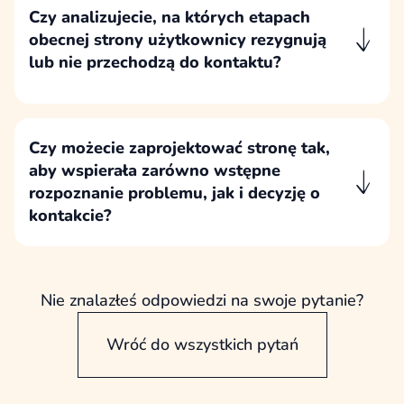
decyzji.
Czy analizujecie, na których etapach
obecnej strony użytkownicy rezygnują
lub nie przechodzą do kontaktu?
Analizujemy zachowanie użytkowników na
obecnej stronie, o ile dostępne dane
pozwalają rzetelnie ocenić, gdzie tracą
Czy możecie zaprojektować stronę tak,
zainteresowanie lub rezygnują z kontaktu.
aby wspierała zarówno wstępne
rozpoznanie problemu, jak i decyzję o
kontakcie?
Strona może wspierać użytkownika na różnych
etapach decyzji: od zrozumienia problemu,
przez ocenę rozwiązania, aż po świadomy
Nie znalazłeś odpowiedzi na swoje pytanie?
kontakt ze sprzedażą.
Wróć do wszystkich pytań