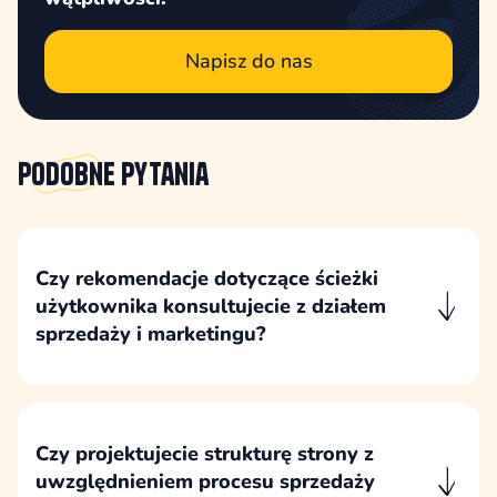
Napisz do nas
Podobne
pytania
Czy rekomendacje dotyczące ścieżki
użytkownika konsultujecie z działem
sprzedaży i marketingu?
Rekomendacje konsultujemy z osobami, które
najlepiej znają klientów, ich pytania, obiekcje,
argumenty zakupowe i sposób podejmowania
decyzji.
Czy projektujecie strukturę strony z
uwzględnieniem procesu sprzedaży