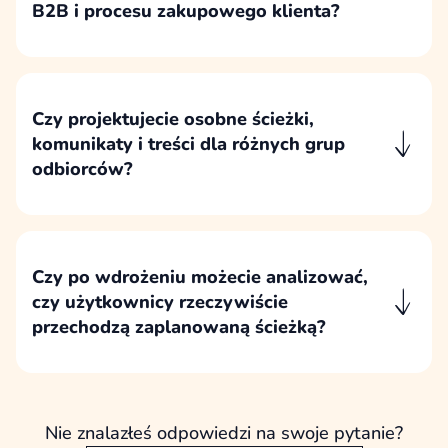
B2B i procesu zakupowego klienta?
Strukturę strony projektujemy na podstawie
tego, jak firma sprzedaje oraz jak potencjalny
klient podejmuje decyzję zakupową na
kolejnych etapach kontaktu z ofertą.
Czy projektujecie osobne ścieżki,
komunikaty i treści dla różnych grup
odbiorców?
W projektach B2B decyzję zakupową często
podejmuje kilka osób, dlatego komunikację
projektujemy tak, aby odpowiadała na
potrzeby różnych uczestników komitetu
Czy po wdrożeniu możecie analizować,
zakupowego po stronie klienta naszego
czy użytkownicy rzeczywiście
klienta.
przechodzą zaplanowaną ścieżką?
Po wdrożeniu analizujemy skuteczność
zaplanowanej ścieżki, jeżeli projekt obejmuje
dalszą optymalizację lub wcześniej zostanie
ustalony odpowiedni zakres pomiaru.
Nie znalazłeś odpowiedzi na swoje pytanie?