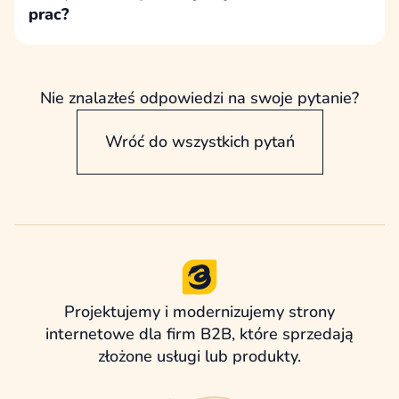
prac?
Prace nad treściami mogą obejmować
zarówno uporządkowanie i poprawę obecnych
materiałów, jak i przeniesienie treści lub
Nie znalazłeś odpowiedzi na swoje pytanie?
przygotowanie nowych tekstów od podstaw.
Wróć do wszystkich pytań
Projektujemy i modernizujemy strony
internetowe dla firm B2B, które sprzedają
złożone usługi lub produkty.