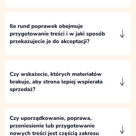
uporządkowanych wywiadów, warsztatów i
konsultacji z osobami, które najlepiej znają
ofertę, klientów, sprzedaż i techniczne aspekty
Ile rund poprawek obejmuje
rozwiązania.
przygotowanie treści i w jaki sposób
przekazujecie je do akceptacji?
Standardowo zakładamy trzy zbiorcze rundy
poprawek do treści, a materiały przekazujemy
w formie umożliwiającej komentowanie,
konsultację i jednoznaczną akceptację.
Czy wskażecie, których materiałów
brakuje, aby strona lepiej wspierała
sprzedaż?
Wskazujemy brakujące materiały, które mogą
zwiększyć wiarygodność strony, odpowiedzieć
na obiekcje klientów i lepiej wspierać rozmowę
Czy uporządkowanie, poprawa,
sprzedażową.
przeniesienie lub przygotowanie
nowych treści jest częścią zakresu