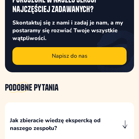
najczęściej zadawanych?
Skontaktuj się z nami i zadaj je nam, a my
postaramy się rozwiać Twoje wszystkie
wątpliwości.
Napisz do nas
Podobne
pytania
Jak zbieracie wiedzę ekspercką od
naszego zespołu?
Wiedzę ekspercką zbieramy podczas