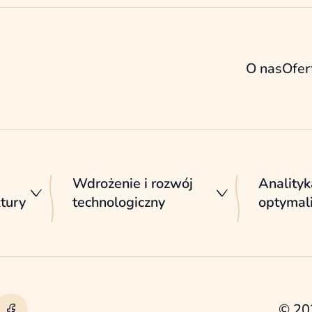
O nas
Ofer
Wdrożenie i rozwój
Analityk
ktury
technologiczny
optymali
© 20