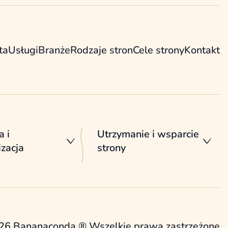
ta
Usługi
Branże
Rodzaje stron
Cele strony
Kontakt
a i
Utrzymanie i wsparcie
zacja
strony
26 Bananaconda ® Wszelkie prawa zastrzeżone