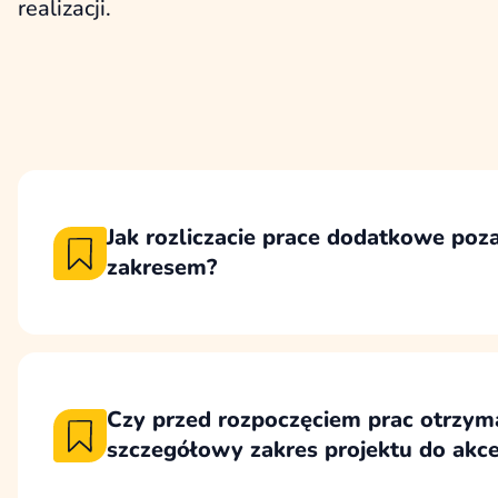
realizacji.
Jak rozliczacie prace dodatkowe poz
zakresem?
Prace dodatkowe są najpierw opisywane i 
następnie rozliczane godzinowo albo na po
wyceny konkretnego zakresu.
Czy przed rozpoczęciem prac otrzy
szczegółowy zakres projektu do akce
Przed rozpoczęciem właściwej realizacji pr