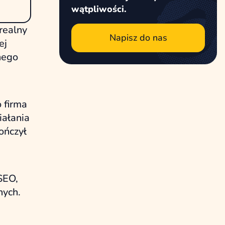
wątpliwości.
realny
Napisz do nas
ej
nego
 firma
iałania
ończył
SEO,
nych.