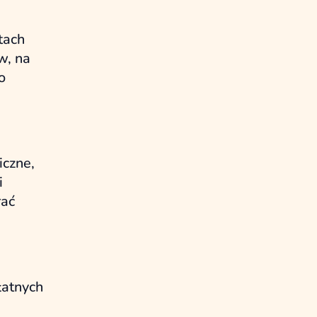
tach
w, na
o
iczne,
i
rać
łatnych