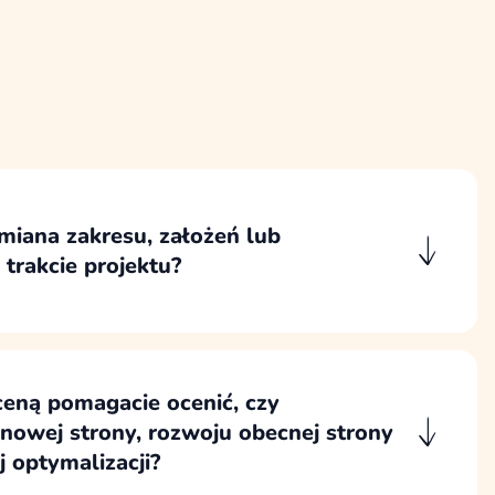
miana zakresu, założeń lub
trakcie projektu?
ane przez pryzmat etapu projektu, wpływu
lenia, koszt, harmonogram i zakres prac,
ać ponownie lub dodatkowo.
eną pomagacie ocenić, czy
nowej strony, rozwoju obecnej strony
 optymalizacji?
em wyceny analizujemy cel biznesowy, stan