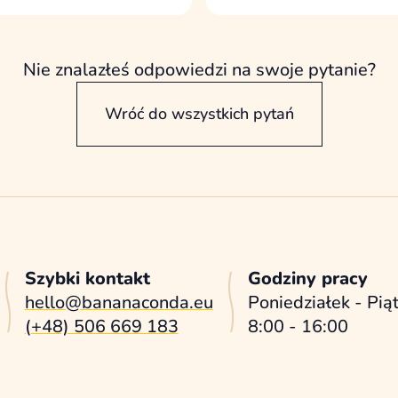
 odpowiedzialności i
obecnej strony i rea
uzasadniony kierunek
Nie znalazłeś odpowiedzi na swoje pytanie?
Wróć do wszystkich pytań
Szybki kontakt
Godziny pracy
hello@bananaconda.eu
Poniedziałek - Pią
(+48) 506 669 183
8:00 - 16:00