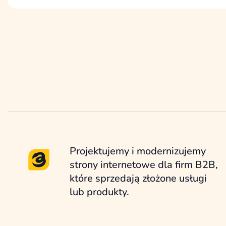
projektu, który porządkuje ustalenia, etapy,
kryteria odbioru.
Projektujemy i modernizujemy
strony internetowe dla firm B2B,
które sprzedają złożone usługi
lub produkty.