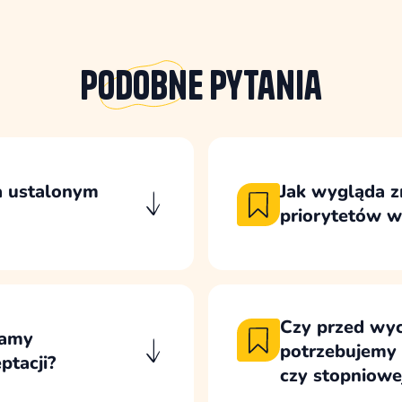
Podobne
pytania
a ustalonym
Jak wygląda z
priorytetów w 
akceptowane, a
Zmiany są analizow
dstawie osobnej
na wcześniejsze usta
które trzeba wykon
Czy przed wyc
mamy
potrzebujemy 
ptacji?
czy stopniowej
zygotowujemy zakres
Przed przygotowani