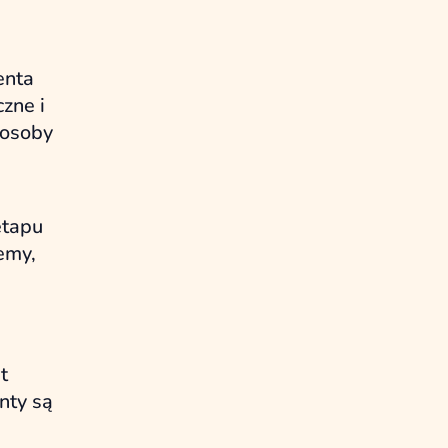
enta
czne i
 osoby
etapu
emy,
t
nty są