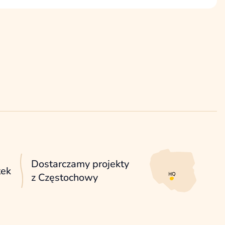
lny zakres potrzeb, aby wskazać najbardziej
 działania.
Dostarczamy projekty
tek
z Częstochowy